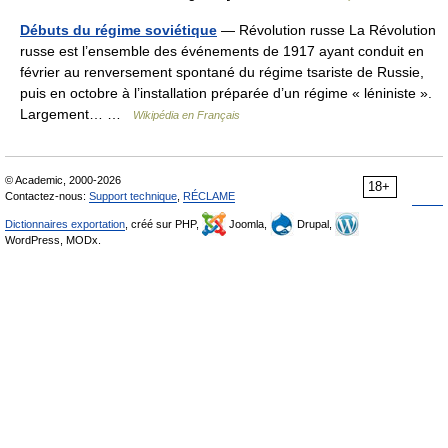
Débuts du régime soviétique
— Révolution russe La Révolution
russe est l’ensemble des événements de 1917 ayant conduit en
février au renversement spontané du régime tsariste de Russie,
puis en octobre à l’installation préparée d’un régime « léniniste ».
Largement… …
Wikipédia en Français
© Academic, 2000-2026
18+
Contactez-nous:
Support technique
,
RÉCLAME
Dictionnaires exportation
, créé sur PHP,
Joomla,
Drupal,
WordPress, MODx.