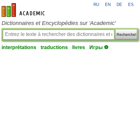
RU
EN
DE
ES
fr-academic.com
Dictionnaires et Encyclopédies sur 'Academic'
Recherche!
interprétations
traductions
livres
Игры ⚽